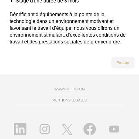
Stage d'une durée de 3 mois
Bénéficiant d’équipements à la pointe de la
technologie dans un environnement motivant et
favorisant le travail d’équipe, nous vous offrons un
environnement stimulant, d'excellentes conditions de
travail et des prestations sociales de premier ordre.
#LI-DNI
Postuler
WWW.ROLEX.COM
MENTIONS LÉGALES
S
S
S
S
S
’
’
’
’
’
o
o
o
o
o
u
u
u
u
u
v
v
v
v