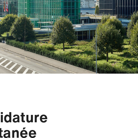
idature
tanée