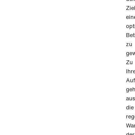
Ziel
ein
opt
Bet
zu
gew
Zu
Ihr
Au
ge
au
die
reg
Wa
der