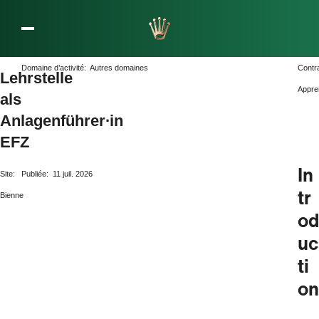
L’entreprise Rolex
Domaine d’activité:
Autres domaines
Contr
Lehrstelle
Appre
als
Anlagenführer∙in
EFZ
In
Site:
Publiée:
11 juil. 2026
tr
Bienne
od
uc
ti
on