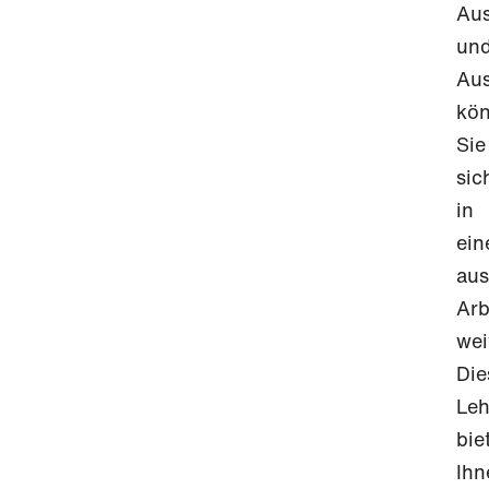
Aus
un
Aus
kö
Sie
sic
in
ei
aus
Arb
wei
Die
Leh
bie
Ihn