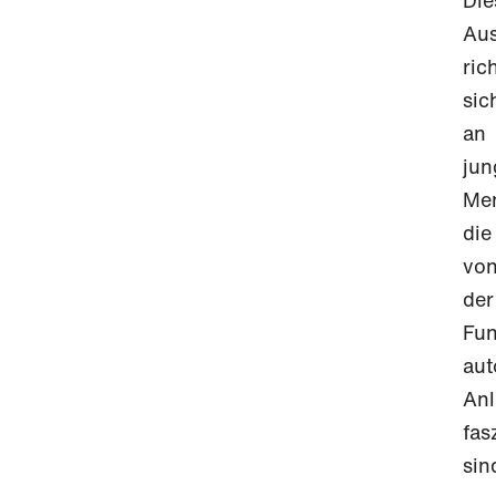
Die
Aus
ric
sic
an
jun
Me
die
vo
der
Fun
aut
An
fas
sin