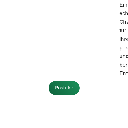
Ein
ech
Ch
für
Ihr
per
un
ber
Ent
Postuler