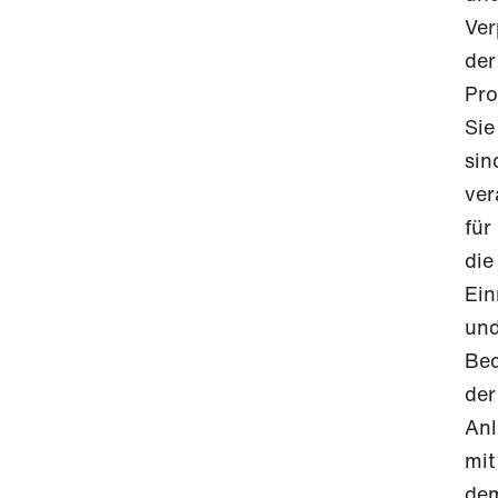
Ve
der
Pro
Sie
sin
ver
für
die
Ein
un
Be
der
An
mit
de