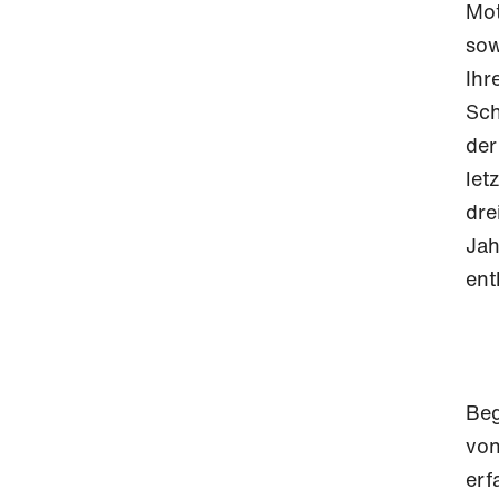
Mot
sow
Ihr
Sch
der
let
dre
Jah
ent
Beg
vo
erf