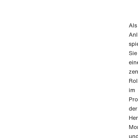
Als
Anl
spi
Sie
ein
zen
Rol
im
Pro
der
Her
Mo
un