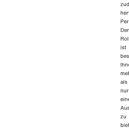
zu
her
Per
De
Rol
ist
bes
Ihn
me
als
nur
ein
Aus
zu
bie