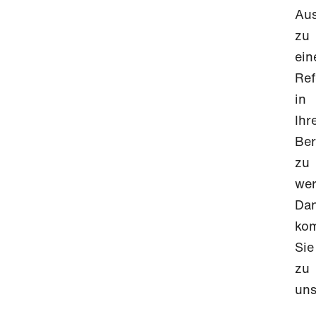
Aus
zu
ein
Ref
in
Ihr
Ber
zu
we
Da
ko
Sie
zu
uns