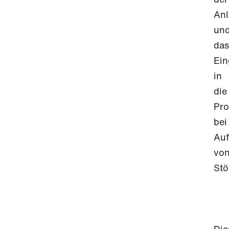
An
un
das
Ein
in
die
Pro
bei
Auf
vo
Stö