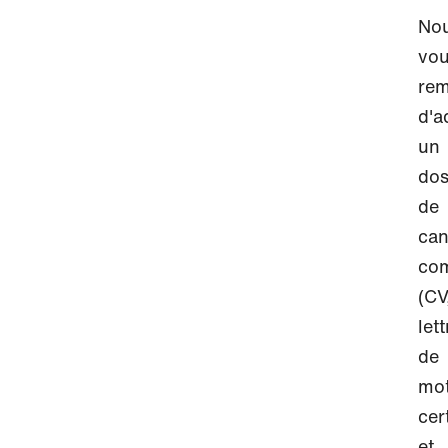
No
vo
rem
d'a
un
dos
de
can
com
(CV
lett
de
mot
cer
et