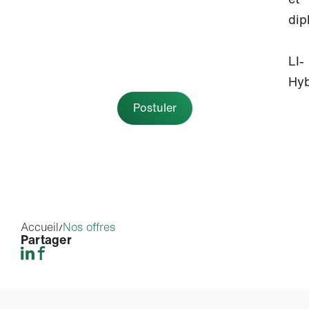
dip
LI-
Hyb
Postuler
Accueil
Nos offres
Partager