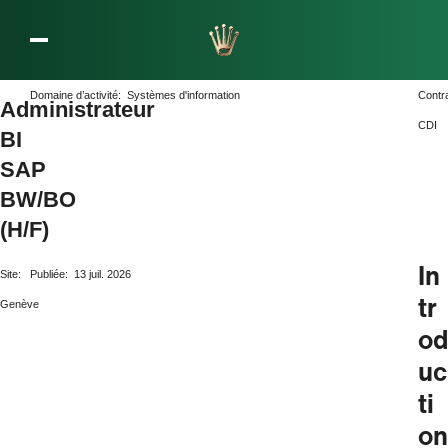
L’entreprise Rolex
Domaine d’activité:
Systèmes d'information
Contr
Administrateur
CDI
BI
SAP
BW/BO
(H/F)
In
Site:
Publiée:
13 juil. 2026
tr
Genève
od
uc
ti
on