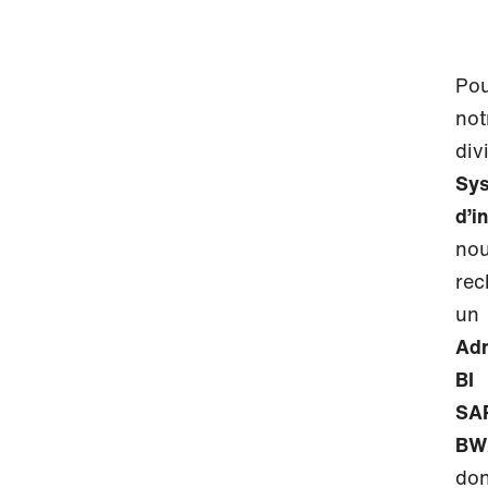
Po
not
div
Sy
d’i
no
rec
un
Adm
BI
SA
BW
don