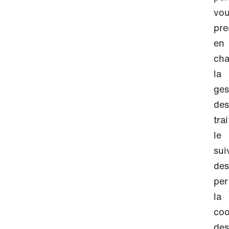
vo
pre
en
cha
la
ges
des
tra
le
sui
des
per
la
coo
des