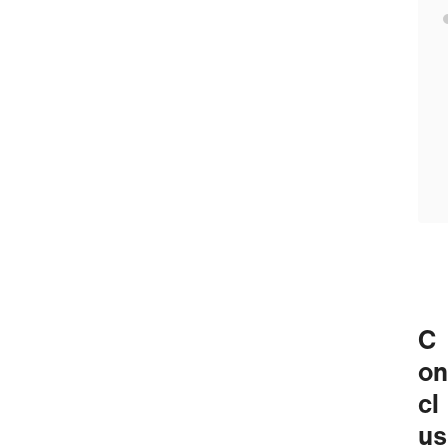
C
on
cl
us