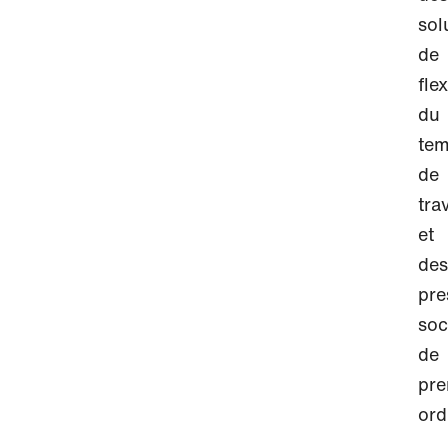
sol
de
fle
du
te
de
tra
et
des
pre
soc
de
pre
ord