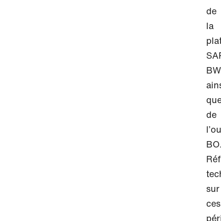
de
la
pla
SA
BW
ain
qu
de
l’ou
BO
Réf
tec
sur
ces
pér