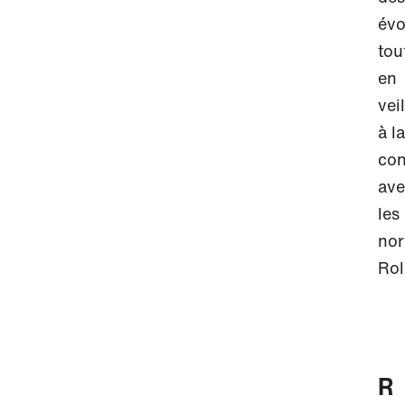
évo
tou
en
vei
à la
con
ave
les
no
Rol
R