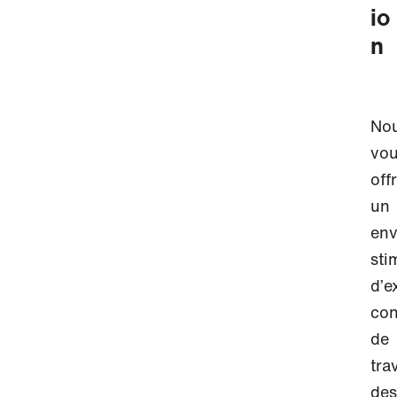
io
n
No
vo
off
un
env
sti
d’e
con
de
trav
des