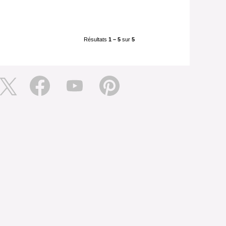
Résultats
1 – 5
sur
5
S
S
S
S
’
’
’
o
o
o
o
u
u
u
u
v
v
v
v
r
r
r
r
e
e
e
e
d
d
d
d
a
a
a
a
n
n
n
n
s
s
s
s
u
u
u
u
n
n
n
n
n
n
n
n
o
o
o
o
u
u
u
u
v
v
v
v
e
e
e
e
l
l
l
o
o
o
o
n
n
n
n
g
g
g
g
l
l
l
e
e
e
e
t
t
t
t
.
.
.
.