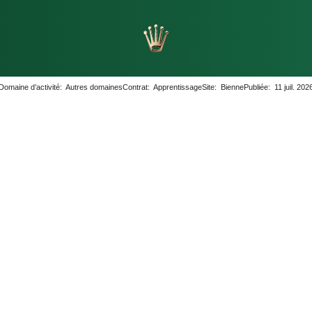
orlogers
Fabrication
Domaine d’activité:
Autres domaines
Contrat:
Apprentissage
Site:
Bienne
Publiée:
11 juil. 202