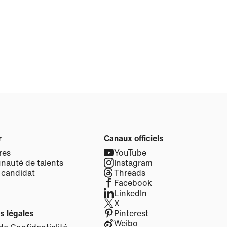
r
Canaux officiels
res
YouTube
auté de talents
Instagram
 candidat
Threads
Facebook
LinkedIn
X
s légales
Pinterest
Weibo