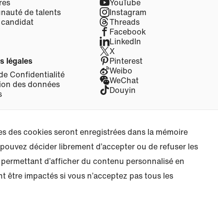
res
YouTube
auté de talents
Instagram
 candidat
Threads
Facebook
LinkedIn
X
s légales
Pinterest
Weibo
de Confidentialité
WeChat
ion des données
Douyin
s
ces des cookies seront enregistrées dans la mémoire
 pouvez décider librement d’accepter ou de refuser les
s permettant d’afficher du contenu personnalisé en
t être impactés si vous n’acceptez pas tous les