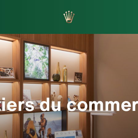
orlogers
Fabrication
iers du commer