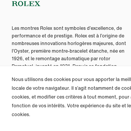
Les montres Rolex sont symboles d’excellence, de
performance et de prestige. Rolex est à l’origine de
nombreuses innovations horlogères majeures, dont
l’Oyster, première montre-bracelet étanche, née en
1926, et le remontage automatique par rotor
Perpetual, inventé en 1931. Depuis sa fondation,
Rolex a déposé plus de 600 brevets.
Nous utilisons des cookies pour vous apporter la meil
locale de votre navigateur. Il s’agit notamment de co
cookies, et modifier ces critères à tout moment, pour
fonction de vos intérêts. Votre expérience du site et
cookies.
Découvrez nos montres sur Rolex.com