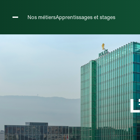
Métiers h
Nos métiers
Apprentissages et stages
L