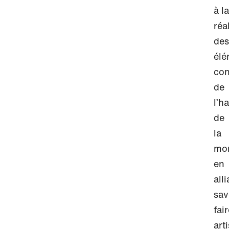
à la
réa
des
élé
con
de
l’h
de
la
mon
en
alli
sav
fai
art