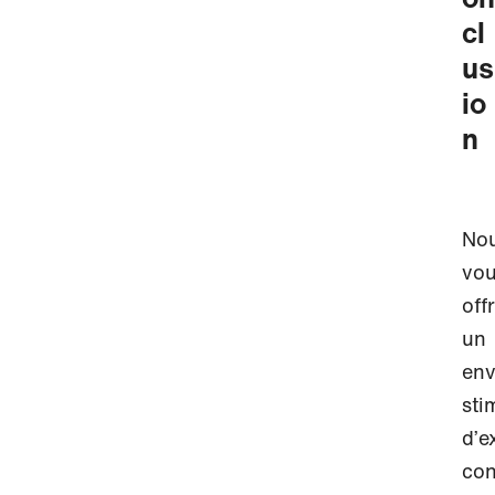
cl
us
io
n
No
vo
off
un
env
sti
d’e
con