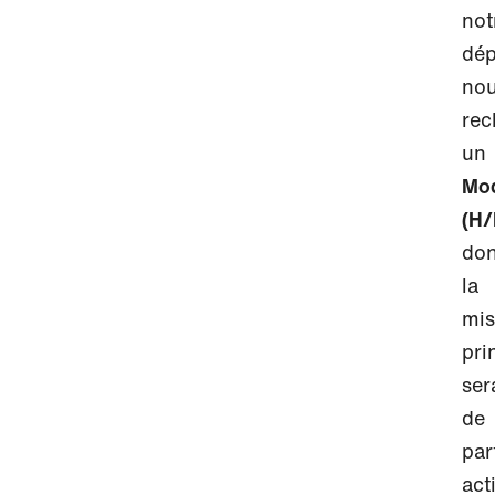
not
dé
no
rec
un
Mod
(H/
don
la
mis
pri
ser
de
par
act