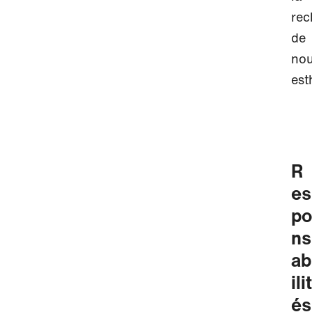
rec
de
nou
est
R
es
po
ns
ab
ilit
és