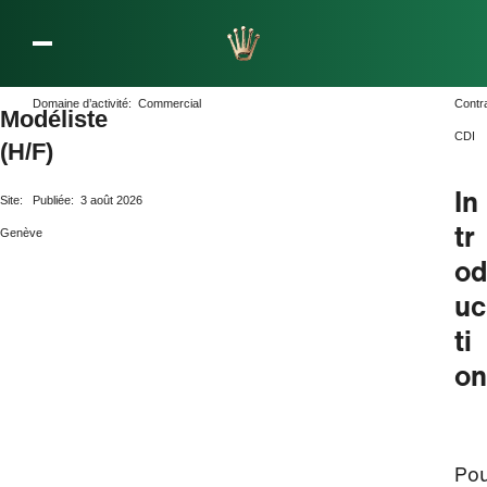
L’entreprise Rolex
Domaine d’activité:
Commercial
Contr
Modéliste
CDI
(H/F)
In
Site:
Publiée:
3 août 2026
tr
Genève
od
uc
ti
on
Po