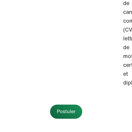
de
can
com
(CV
lett
de
mot
cer
et
dip
#LI
Hyb
Postuler