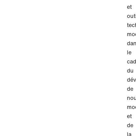
et
out
tec
mod
da
le
cad
du
dé
de
no
mo
et
de
la