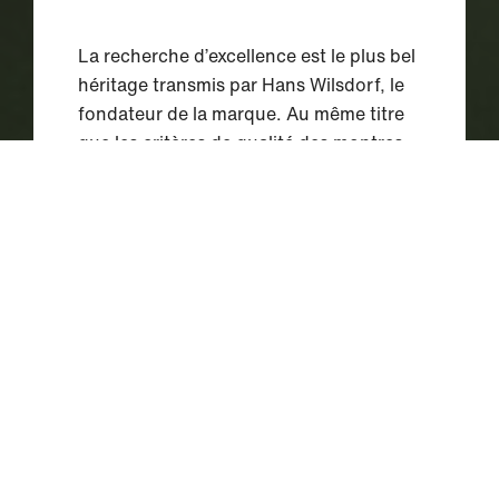
La recherche d’excellence est le plus bel
héritage transmis par Hans Wilsdorf, le
fondateur de la marque. Au même titre
que les critères de qualité des montres
de Rolex sont une priorité, les normes
de sécurité appliquées sur les différents
sites de la marque sont très exigeantes.
La sécurité et la santé des employés et
des partenaires de Rolex sont garanties
par le travail d’équipes dédiées.
La préservation de l’environnement
occupe également une place centrale
dans la philosophie de Rolex.
Consciente de sa responsabilité