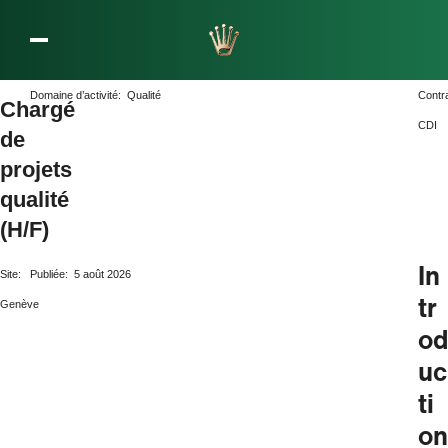
L’entreprise Rolex
Domaine d’activité:
Qualité
Contr
Chargé
CDI
de
projets
qualité
(H/F)
In
Site:
Publiée:
5 août 2026
tr
Genève
od
uc
ti
on