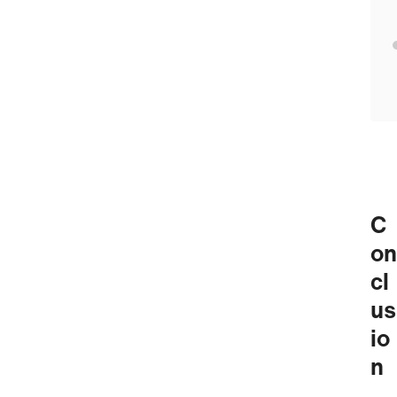
C
on
cl
us
io
n