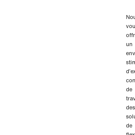
No
vo
off
un
env
sti
d’e
con
de
trav
des
sol
de
fle