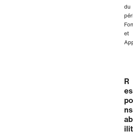
du
pér
Fon
et
App
R
es
po
ns
ab
ilit