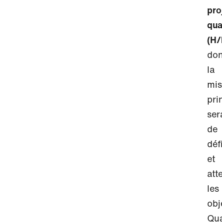
pro
qua
(H/
don
la
mis
pri
ser
de
déf
et
att
les
obj
Qua