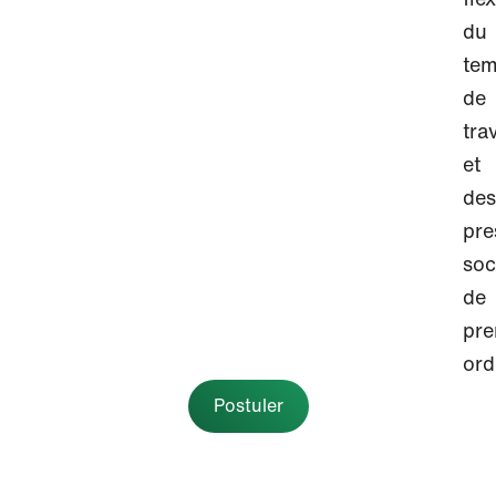
du
te
de
tra
et
des
pre
soc
de
pre
ord
Postuler