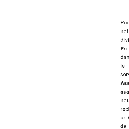
Po
not
div
Pro
da
le
ser
As
qua
no
rec
un
de